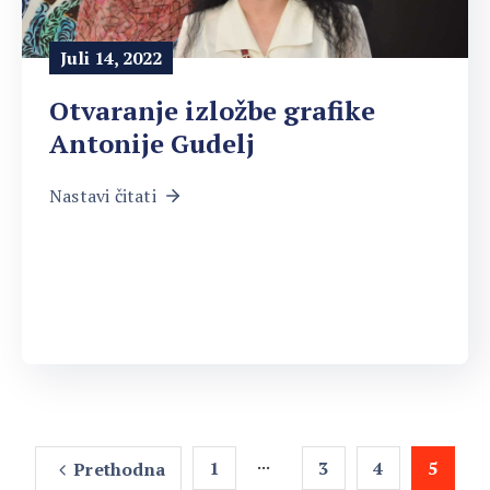
Juli 14, 2022
Otvaranje izložbe grafike
Antonije Gudelj
Nastavi čitati
...
1
3
4
5
Prethodna