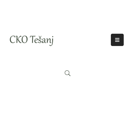
O
Nama
Historija
Djelatnosti
Aktuelno
Odjeci