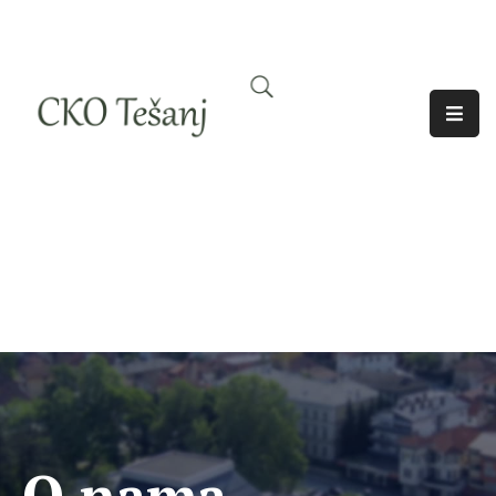
O
Nama
Historija
Djelatnosti
Aktuelno
Odjeci
O nama