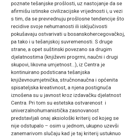
poznate tešanjske prošlosti, uz nastojanje da se
afirmišu istinske civilizacijske vrijednosti i, u vezi
s tim, da se prevrednuju prošlosne tendencije što
recidive svoje nehumanosti ili isključivosti
pokušavaju ostvarivati u bosanskohercegovačkoj,
pa tako i u tešanjskoj suvremenosti. S druge
strane, a opet suštinski povezano sa drugim
djelatnostima (književni progrmi, naučni i drugi
skupovi, likovna umjetnost…), iz Centra je
kontinuirano podsticana tešanjska
književnoumjetnička, stručnonaučna i općenita
spisateljska kreativnost, a njena postignuća
iznošena su u javnost kroz izdavačku djelatnost
Centra. Pri tom su estetska ostvarenost i
univerzalnohumanistička zasnovanost
predstavljali onaj aksiološki kriterij od kojeg se
nije odstupalo – osim u jednom, ukupno uzevši
zanemarivom slučaju kad je taj kriterij ustuknuo