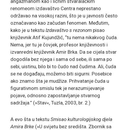
angažmanom kao i ličnim stvaralačkim
renomeom izdavaštvo Centra neprestano
održavao na visokoj razini, što je u javnosti često
označavano kao začudan fenomen. Međutim,
kako je u tekstu
Izdavaštvo s rezonom
pisao
književnik Atif Kujundžić, “tu nema nikakvog čuda.
Nema, jer tu je čovjek, profesor književnosti i
izvanredni književnik Amir Brka. Da se cijela stvar
dogodila bez njega i sama od sebe, ili sama po
sebi, uistinu, bilo bi to čudo nad čudima. Ali, čuda
se ne događaju, možemo biti sigurni. Posebice
ako znamo šta je
mudžiza
. Prihvatanje čuda u
figurativnom smislu tek je nerazumijevanje
pojave, odnosno zapostavljanje stvarnog
sadržaja.” (»Stav«, Tuzla, 2003, br. 2.)
A evo šta u tekstu
Smisao kulturologijskog djela
Amira Brke
(»U svijetu bez središta. Zbornik sa