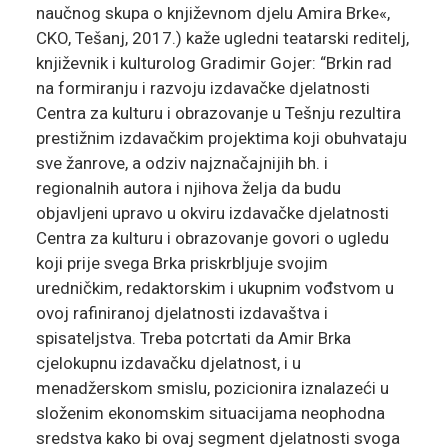
naučnog skupa o književnom djelu Amira Brke«,
CKO, Tešanj, 2017.) kaže ugledni teatarski reditelj,
književnik i kulturolog Gradimir Gojer: “Brkin rad
na formiranju i razvoju izdavačke djelatnosti
Centra za kulturu i obrazovanje u Tešnju rezultira
prestižnim izdavačkim projektima koji obuhvataju
sve žanrove, a odziv najznačajnijih bh. i
regionalnih autora i njihova želja da budu
objavljeni upravo u okviru izdavačke djelatnosti
Centra za kulturu i obrazovanje govori o ugledu
koji prije svega Brka priskrbljuje svojim
uredničkim, redaktorskim i ukupnim vođstvom u
ovoj rafiniranoj djelatnosti izdavaštva i
spisateljstva. Treba potcrtati da Amir Brka
cjelokupnu izdavačku djelatnost, i u
menadžerskom smislu, pozicionira iznalazeći u
složenim ekonomskim situacijama neophodna
sredstva kako bi ovaj segment djelatnosti svoga