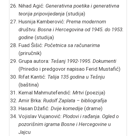
Nihad Agić:
Generativna poetika i generativna
teorija pripovijedanja
(studija)
Husnija Kamberović:
Prema modernom
društvu. Bosna i Hercegovina od 1945. do 1953.
godine
(studija)
Fuad Šišić:
Početnica sa računarima
(priručnik)
Grupa autora
: Tešanj 1992-1995. Dokumenti
(Priredio i predgovor napisao Ferid Mustafić)
Rifat Kantić:
Talija 135 godina u Tešnju
(baština)
Kemal Mahmutefendić:
Mrtvi
(poezija)
Amir Brka:
Rudolf Zaplata – bibliografija
Hasan Džafić:
Dvije komedije
(drame)
Vojislav Vujanović:
Plodovi i rađanja. Ogled o
pozorišnim igrama Bosne i Hercegovine u
Jajcu