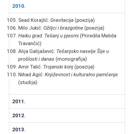
2010.
Sead Korajlić:
Gravitacija
(poezija)
Milo Jukić:
Ožiljci i brazgotine
(poezija)
Haiku grad. Tešanj u pjesmi
(Priredila Melida
Travančić)
Alija Galijašević:
Tešanjsko naselje Šije u
prošlosti i danas
(monografija)
Amir Talić:
Trojanski konj
(poezija)
Nihad Agić:
Književnost i kulturalno pamćenje
(studija)
2011.
2012.
2013.