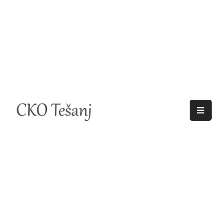
O
Nama
Historija
Djelatnosti
Aktuelno
Odjeci