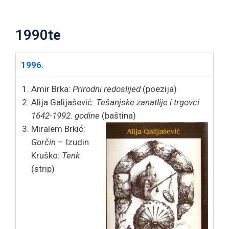
1990te
1996.
Amir Brka:
Prirodni redoslijed
(poezija)
Alija Galijašević:
Tešanjske zanatlije i trgovci
1642-1992. godine
(baština)
Miralem Brkić:
Gorčin
– Izudin
Kruško:
Tenk
(strip)