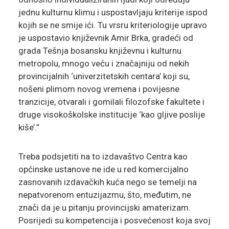
jednu kulturnu klimu i uspostavljaju kriterije ispod
kojih se ne smije ići. Tu vrsru kriteriologije upravo
je uspostavio književnik Amir Brka, gradeći od
grada Tešnja bosansku književnu i kulturnu
metropolu, mnogo veću i značajniju od nekih
provincijalnih ‘univerzitetskih centara’ koji su,
nošeni plimom novog vremena i povijesne
tranzicije, otvarali i gomilali filozofske fakultete i
druge visokoškolske institucije ‘kao gljive poslije
kiše’.”
Treba podsjetiti na to izdavaštvo Centra kao
općinske ustanove ne ide u red komercijalno
zasnovanih izdavačkih kuća nego se temelji na
nepatvorenom entuzijazmu, što, međutim, ne
znači da je u pitanju provincijski amaterizam.
Posrijedi su kompetencija i posvećenost koja svoj