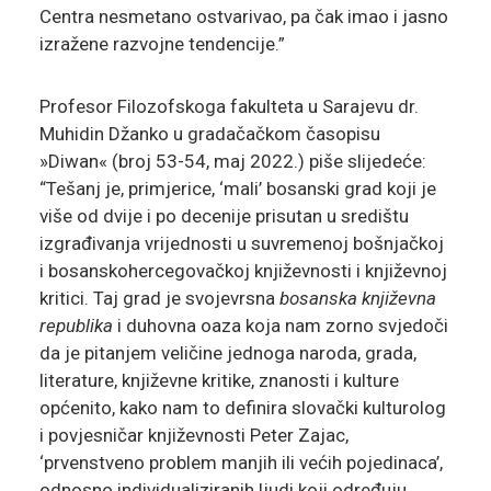
Centra nesmetano ostvarivao, pa čak imao i jasno
izražene razvojne tendencije.”
Profesor Filozofskoga fakulteta u Sarajevu dr.
Muhidin Džanko u gradačačkom časopisu
»Diwan« (broj 53-54, maj 2022.) piše slijedeće:
“Tešanj je, primjerice, ‘mali’ bosanski grad koji je
više od dvije i po decenije prisutan u središtu
izgrađivanja vrijednosti u suvremenoj bošnjačkoj
i bosanskohercegovačkoj književnosti i književnoj
kritici. Taj grad je svojevrsna
bosanska književna
republika
i duhovna oaza koja nam zorno svjedoči
da je pitanjem veličine jednoga naroda, grada,
literature, književne kritike, znanosti i kulture
općenito, kako nam to definira slovački kulturolog
i povjesničar književnosti Peter Zajac,
‘prvenstveno problem manjih ili većih pojedinaca’,
odnosno individualiziranih ljudi koji određuju