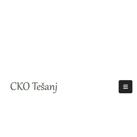
O
Nama
Historija
Djelatnosti
Aktuelno
Odjeci