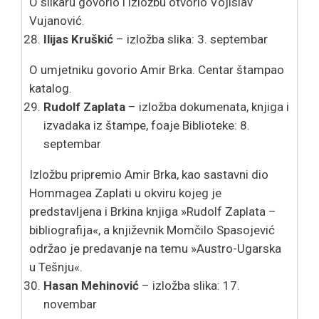
O slikaru govorio i izložbu otvorio Vojislav
Vujanović.
Ilijas Kruškić
– izložba slika: 3. septembar
O umjetniku govorio Amir Brka. Centar štampao
katalog.
Rudolf Zaplata
– izložba dokumenata, knjiga i
izvadaka iz štampe, foaje Biblioteke: 8.
septembar
Izložbu pripremio Amir Brka, kao sastavni dio
Hommagea Zaplati u okviru kojeg je
predstavljena i Brkina knjiga »Rudolf Zaplata –
bibliografija«, a književnik Momčilo Spasojević
održao je predavanje na temu »Austro-Ugarska
u Tešnju«.
Hasan Mehinović
– izložba slika: 17.
novembar