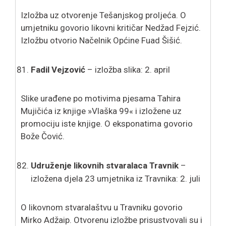
Izložba uz otvorenje Tešanjskog proljeća. O
umjetniku govorio likovni kritičar Nedžad Fejzić.
Izložbu otvorio Načelnik Općine Fuad Šišić.
Fadil Vejzović
– izložba slika: 2. april
Slike urađene po motivima pjesama Tahira
Mujičića iz knjige »Vlaška 99« i izložene uz
promociju iste knjige. O eksponatima govorio
Bože Čović.
Udruženj
e
likovnih stvaralaca Travnik
–
izložena djela 23 umjetnika iz Travnika: 2. juli
O likovnom stvaralaštvu u Travniku govorio
Mirko Adžaip. Otvorenu izložbe prisustvovali su i