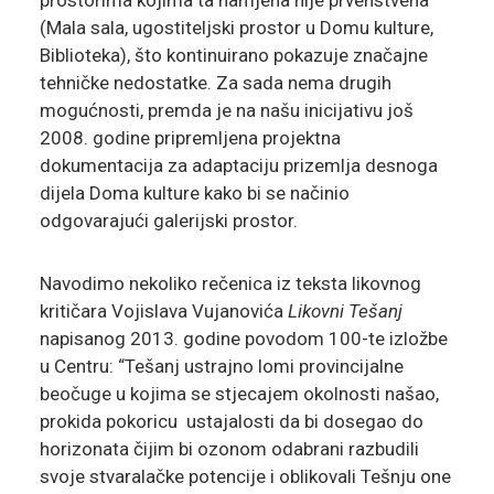
prostorima kojima ta namjena nije prvenstvena
(Mala sala, ugostiteljski prostor u Domu kulture,
Biblioteka), što kontinuirano pokazuje značajne
tehničke nedostatke. Za sada nema drugih
mogućnosti, premda je na našu inicijativu još
2008. godine pripremljena projektna
dokumentacija za adaptaciju prizemlja desnoga
dijela Doma kulture kako bi se načinio
odgovarajući galerijski prostor.
Navodimo nekoliko rečenica iz teksta likovnog
kritičara Vojislava Vujanovića
Likovni Tešanj
napisanog 2013. godine povodom 100-te izložbe
u Centru: “Tešanj ustrajno lomi provincijalne
beočuge u kojima se stjecajem okolnosti našao,
prokida pokoricu ustajalosti da bi dosegao do
horizonata čijim bi ozonom odabrani razbudili
svoje stvaralačke potencije i oblikovali Tešnju one