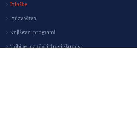
Izložbe
Izdavaštvo
Književni programi
T
ribine, naučni i drugi skupovi
Kino
Teatar
Korisni linkovi
O nama
Historija