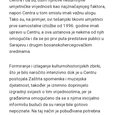
Centra i da su, osim njihove nesumnjive
umjetničke vrijednosti kao najznačajnijeg faktora,
napori Centra u tom smislu imali važnu ulogu.
Tako su, na primjer, svi tešanjski likovni umjetnici
prve samostalne izložbe od 1996. godine imali
upravo u Centru, a ova ustanova je nekima od njih
omogućila i da se po prvi puta predstave publici u
Sarajevu i drugim bosanskohercegovačkim
sredinama.
Formiranje i izlaganje kulturnohistorijskih zbirki,
što je bilo naročito intenzivno dok je u Centru
postojala Zaštita spomenika i muzejska
djelatnost, također je iznimno doprinijelo
izgradnji svijesti o tim vrijednostima, jer je
građanima omogućeno da se s njima inicijalno
informišu budući da su ranije bile gotovo
nepoznate. Na taj način je pobuđivana potrebna