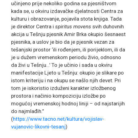
učinjeno prije nekoliko godina sa pjesništvom
kada se, u okviru izdavačke djelatnosti Centra za
kulturu i obrazovanje, pojavila stota knjiga. Tada
je direktor Centra i
spiritus movens
svih duhovnih
akcija u Tešnju pjesnik Amir Brka okupio šesnaest
pjesnika, a uslov je bio da je pjesnik vezan za
tešanjski prostor ‘ili rođenjem, ili porijeklom, ili da
je u dužem vremenskom periodu živio, odnosno
da živi u Tešnju…’ To je učinio i sada u okviru
manifestacije Ljeto u Tešnju: okupio je slikare po
istom kriteriju i na okupu se našlo njih devet. Pri
tom je iskoristio izduženi karakter izložbenog
prostora i načinio kompoziciju izložbe po
mogućoj vremenskoj hodnoj liniji – od najstarijih
do najmlađih.”
(
https://www.tacno.net/kultura/vojislav-
vujanovic-likovni-tesanj
)