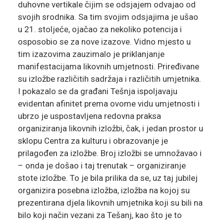
duhovne vertikale čijim se odsjajem odvajao od
svojih srodnika. Sa tim svojim odsjajima je ušao
u 21. stoljeće, ojačao za nekoliko potencija i
osposobio se za nove izazove. Vidno mjesto u
tim izazovima zauzimalo je priklanjanje
manifestacijama likovnih umjetnosti. Priređivane
su izložbe različitih sadržaja i različitih umjetnika.
I pokazalo se da građani Tešnja ispoljavaju
evidentan afinitet prema ovome vidu umjetnosti i
ubrzo je uspostavljena redovna praksa
organiziranja likovnih izložbi, čak, i jedan prostor u
sklopu Centra za kulturu i obrazovanje je
prilagođen za izložbe. Broj izložbi se umnožavao i
– onda je došao i taj trenutak – organiziranje
stote izložbe. To je bila prilika da se, uz taj jubilej
organizira posebna izložba, izložba na kojoj su
prezentirana djela likovnih umjetnika koji su bili na
bilo koji način vezani za Tešanj, kao što je to