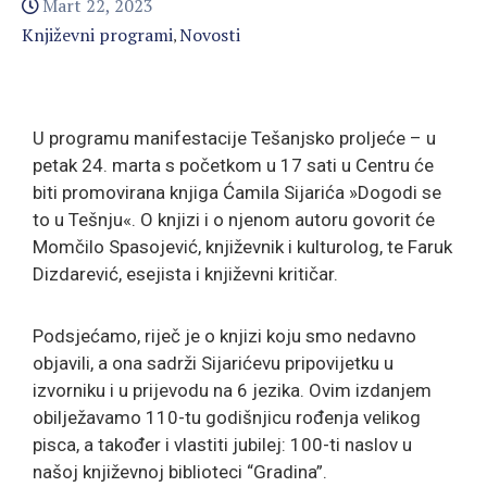
Mart 22, 2023
Književni programi
Novosti
‚
U programu manifestacije Tešanjsko proljeće – u
petak 24. marta s početkom u 17 sati u Centru će
biti promovirana knjiga Ćamila Sijarića »Dogodi se
to u Tešnju«. O knjizi i o njenom autoru govorit će
Momčilo Spasojević, književnik i kulturolog, te Faruk
Dizdarević, esejista i književni kritičar.
Podsjećamo, riječ je o knjizi koju smo nedavno
objavili, a ona sadrži Sijarićevu pripovijetku u
izvorniku i u prijevodu na 6 jezika. Ovim izdanjem
obilježavamo 110-tu godišnjicu rođenja velikog
pisca, a također i vlastiti jubilej: 100-ti naslov u
našoj književnoj biblioteci “Gradina”.