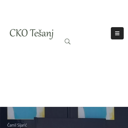
O
Nama
Historija
Djelatnosti
Aktuelno
Odjeci