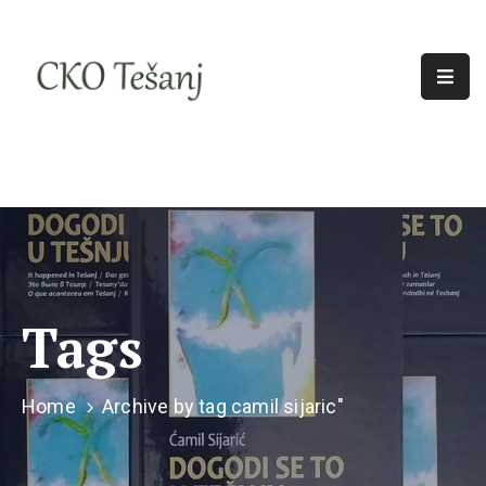
O
Nama
Historija
Djelatnosti
Aktuelno
Odjeci
Tags
Home
Archive by tag camil sijaric"