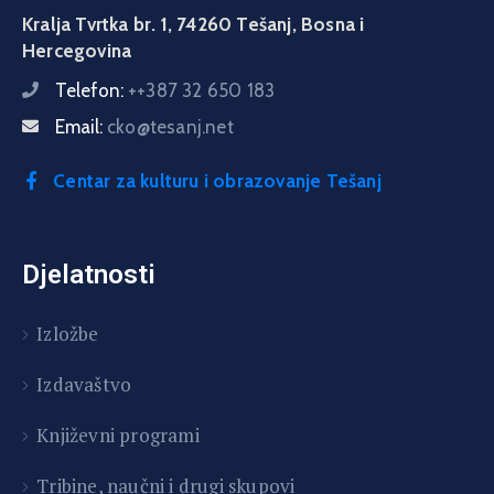
Kralja Tvrtka br. 1, 74260 Tešanj, Bosna i
Hercegovina
Telefon:
++387 32 650 183
Email:
cko@tesanj.net
Centar za kulturu i obrazovanje Tešanj
Djelatnosti
Izložbe
Izdavaštvo
Književni programi
T
ribine, naučni i drugi skupovi