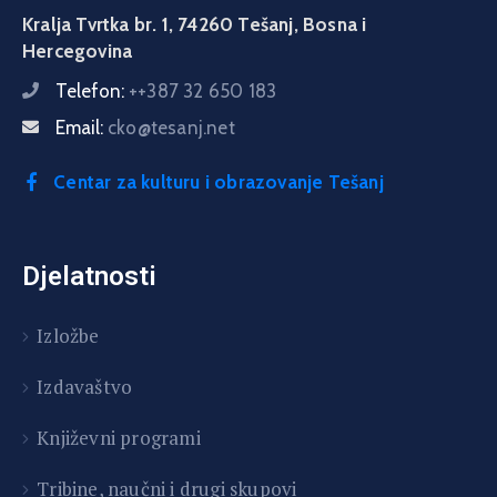
Kralja Tvrtka br. 1, 74260 Tešanj, Bosna i
Hercegovina
Telefon:
++387 32 650 183
Email:
cko@tesanj.net
Centar za kulturu i obrazovanje Tešanj
Djelatnosti
Izložbe
Izdavaštvo
Književni programi
T
ribine, naučni i drugi skupovi