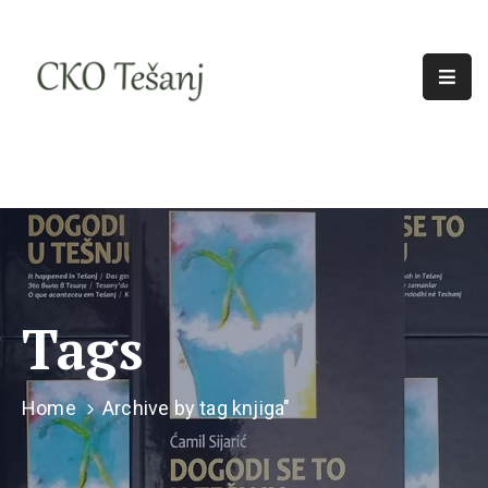
O
Nama
Historija
Djelatnosti
Aktuelno
Odjeci
Tags
Home
Archive by tag knjiga"