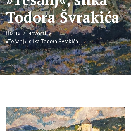
Todora Švrakića
Novosti
Home
»Tešanj«, slika Todora Švrakića