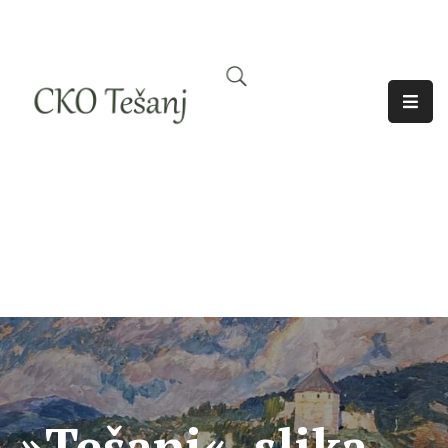
O
Nama
Historija
Djelatnosti
Aktuelno
Odjeci
»Tešanj«, slika