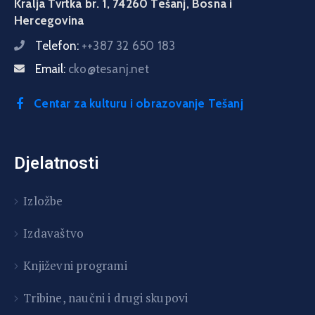
Kralja Tvrtka br. 1, 74260 Tešanj, Bosna i
Hercegovina
Telefon:
++387 32 650 183
Email:
cko@tesanj.net
Centar za kulturu i obrazovanje Tešanj
Djelatnosti
Izložbe
Izdavaštvo
Književni programi
T
ribine, naučni i drugi skupovi