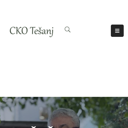
O
Nama
Historija
Djelatnosti
Aktuelno
Odjeci