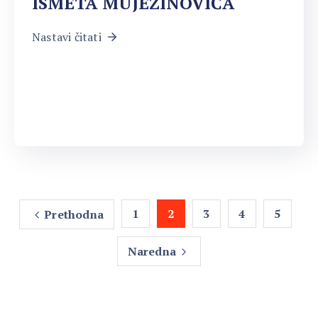
ISMETA MUJEZINOVIĆA
Nastavi čitati
1
2
3
4
5
Prethodna
Naredna