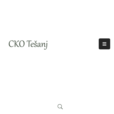
O
Nama
Historija
Djelatnosti
Aktuelno
Odjeci