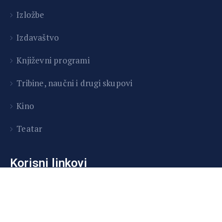
Izložbe
Izdavaštvo
Književni programi
T
ribine, naučni i drugi skupovi
Kino
Teatar
Korisni linkovi
O nama
Historija