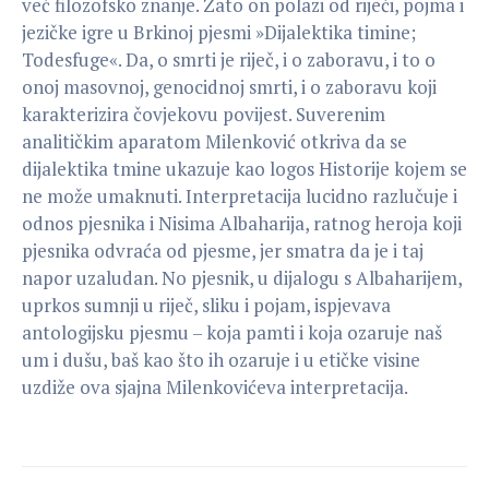
već filozofsko znanje. Zato on polazi od riječi, pojma i
jezičke igre u Brkinoj pjesmi »Dijalektika timine;
Todesfuge«. Da, o smrti je riječ, i o zaboravu, i to o
onoj masovnoj, genocidnoj smrti, i o zaboravu koji
karakterizira čovjekovu povijest. Suverenim
analitičkim aparatom Milenković otkriva da se
dijalektika tmine ukazuje kao logos Historije kojem se
ne može umaknuti. Interpretacija lucidno razlučuje i
odnos pjesnika i Nisima Albaharija, ratnog heroja koji
pjesnika odvraća od pjesme, jer smatra da je i taj
napor uzaludan. No pjesnik, u dijalogu s Albaharijem,
uprkos sumnji u riječ, sliku i pojam, ispjevava
antologijsku pjesmu – koja pamti i koja ozaruje naš
um i dušu, baš kao što ih ozaruje i u etičke visine
uzdiže ova sjajna Milenkovićeva interpretacija.