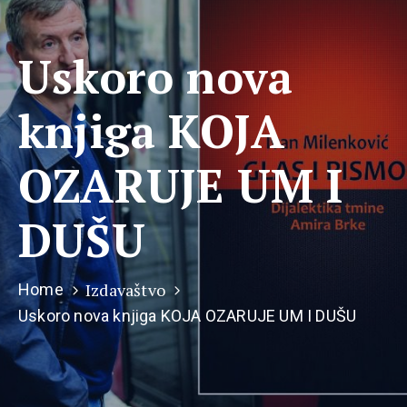
Uskoro nova
knjiga KOJA
OZARUJE UM I
DUŠU
Izdavaštvo
Home
Uskoro nova knjiga KOJA OZARUJE UM I DUŠU