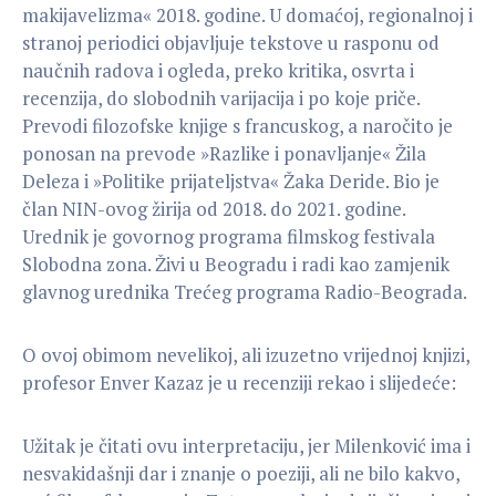
makijavelizma« 2018. godine. U domaćoj, regionalnoj i
stranoj periodici objavljuje tekstove u rasponu od
naučnih radova i ogleda, preko kritika, osvrta i
recenzija, do slobodnih varijacija i po koje priče.
Prevodi filozofske knjige s francuskog, a naročito je
ponosan na prevode »Razlike i ponavljanje« Žila
Deleza i »Politike prijateljstva« Žaka Deride. Bio je
član NIN-ovog žirija od 2018. do 2021. godine.
Urednik je govornog programa filmskog festivala
Slobodna zona. Živi u Beogradu i radi kao zamjenik
glavnog urednika Trećeg programa Radio-Beograda.
O ovoj obimom nevelikoj, ali izuzetno vrijednoj knjizi,
profesor Enver Kazaz je u recenziji rekao i slijedeće:
Užitak je čitati ovu interpretaciju, jer Milenković ima i
nesvakidašnji dar i znanje o poeziji, ali ne bilo kakvo,