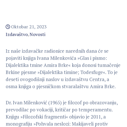
Oktobar 21, 2023
Izdavaštvo
Novosti
‚
Iz
naše izdavačke radionice narednih dana će se
pojaviti knjiga Ivana Milenkovića »Glas i pismo:
Dijalektika tmine Amira Brke« koja donosi tumačenje
Brkine pjesme »Dijalektika timine; Todesfuge«. To je
deseti ovogodišnji naslov u izdavaštvu Centra, a
osma knjiga o pjesničkom stvaralaštvu Amira Brke.
Dr. Ivan Milenković (1965) je filozof po obrazovanju,
prevodilac po vokaciji, kritičar po temperamentu.
Knjigu »Filozofski fragmenti« objavio je 2011, a
monografiju »Pohvala neslozi: Makijaveli protiv