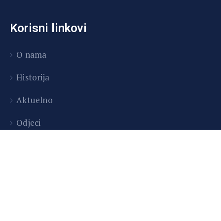
Korisni linkovi
O nama
Historija
Aktuelno
Odjeci
Copyright © 2026 Centar za kulturu i obrazovanje
Tešanj | Developed by InitDev d.o.o.