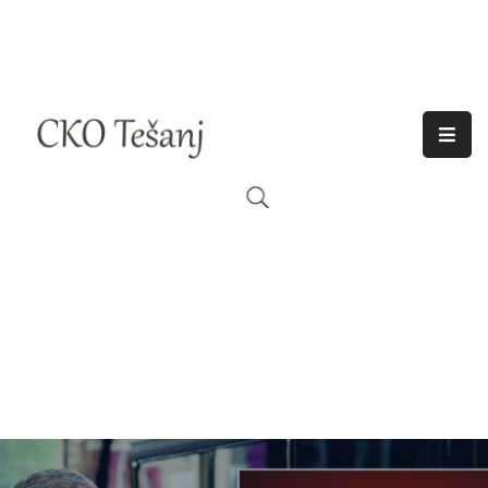
O
Nama
Historija
Djelatnosti
Aktuelno
Odjeci