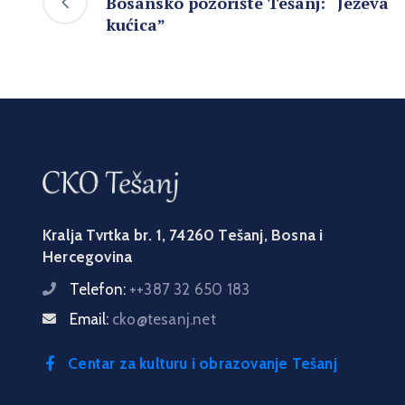
Bosansko pozorište Tešanj: “Ježeva
kućica”
Kralja Tvrtka br. 1, 74260 Tešanj, Bosna i
Hercegovina
Telefon:
++387 32 650 183
Email:
cko@tesanj.net
Centar za kulturu i obrazovanje Tešanj