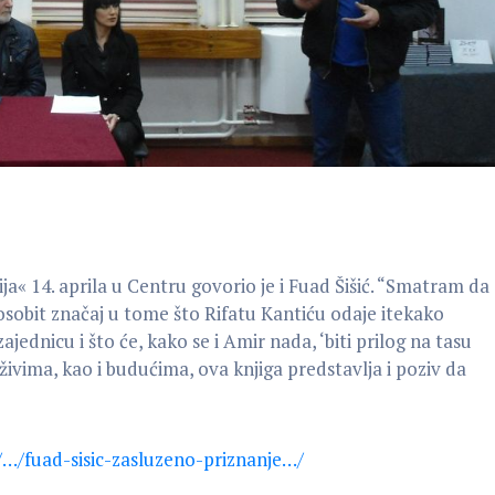
ja« 14. aprila u Centru govorio je i Fuad Šišić. “Smatram da
osobit značaj u tome što Rifatu Kantiću odaje itekako
ajednicu i što će, kako se i Amir nada, ‘biti prilog na tasu
živima, kao i budućima, ova knjiga predstavlja i poziv da
t/…/fuad-sisic-zasluzeno-priznanje…/