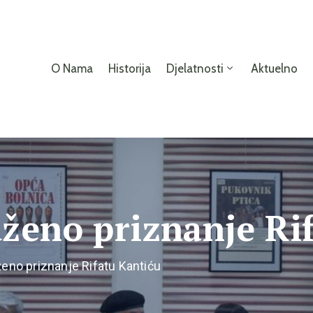
O Nama
Historija
Djelatnosti
Aktuelno
uženo priznanje Ri
ženo priznanje Rifatu Kantiću