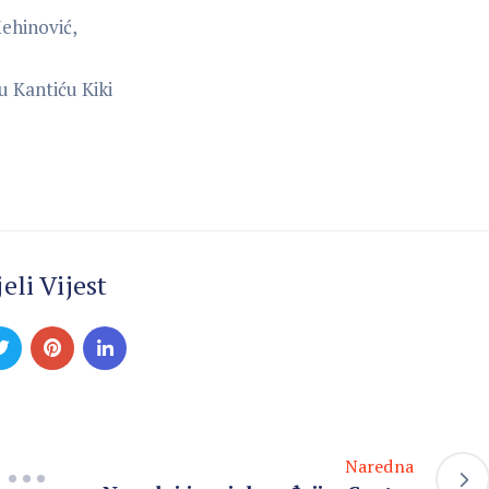
Mehinović,
u Kantiću Kiki
eli Vijest
Naredna