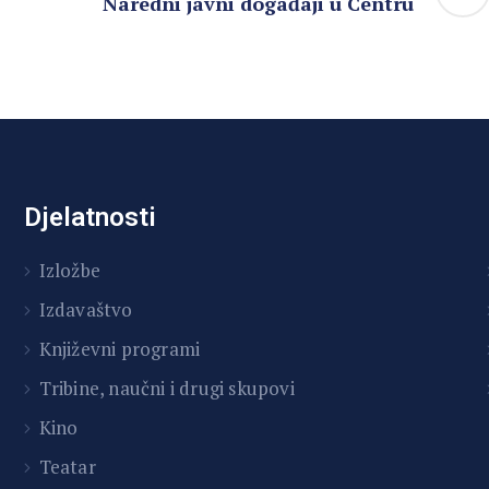
Naredni javni događaji u Centru
Djelatnosti
Izložbe
Izdavaštvo
Književni programi
T
ribine, naučni i drugi skupovi
Kino
Teatar