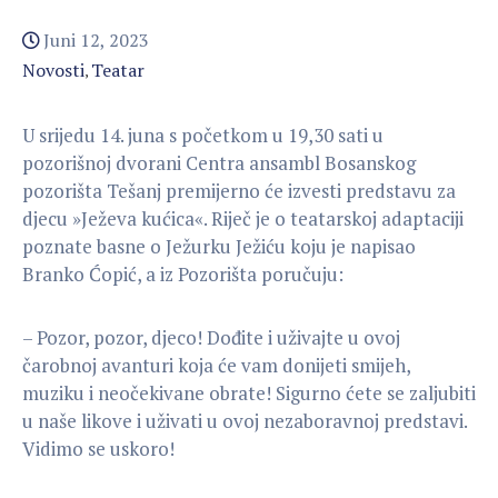
Juni 12, 2023
Novosti
Teatar
‚
U srijedu 14. juna s početkom u 19,30 sati u
pozorišnoj dvorani Centra ansambl Bosanskog
pozorišta Tešanj premijerno će izvesti predstavu za
djecu »Ježeva kućica«. Riječ je o teatarskoj adaptaciji
poznate basne o Ježurku Ježiću koju je napisao
Branko Ćopić, a iz Pozorišta poručuju:
– Pozor, pozor, djeco! Dođite i uživajte u ovoj
čarobnoj avanturi koja će vam donijeti smijeh,
muziku i neočekivane obrate! Sigurno ćete se zaljubiti
u naše likove i uživati u ovoj nezaboravnoj predstavi.
Vidimo se uskoro!