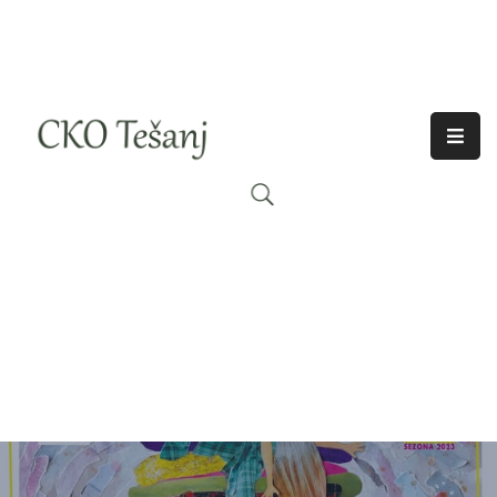
O
Nama
Historija
Djelatnosti
Aktuelno
Odjeci