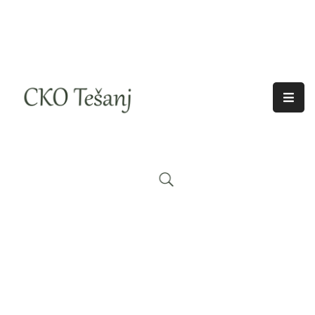
O
Nama
Historija
Djelatnosti
Aktuelno
Odjeci