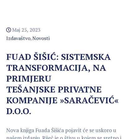
Maj 25, 2023
Izdavaštvo
Novosti
‚
FUAD ŠIŠIĆ: SISTEMSKA
TRANSFORMACIJA, NA
PRIMJERU
TEŠANJSKE PRIVATNE
KOMPANIJE »SARAČEVIĆ«
D.O.O.
Nova knjiga Fuada Šišića pojavit će se uskoro u
našem izdanju. Riječ je o štivu u kojem se sretno i