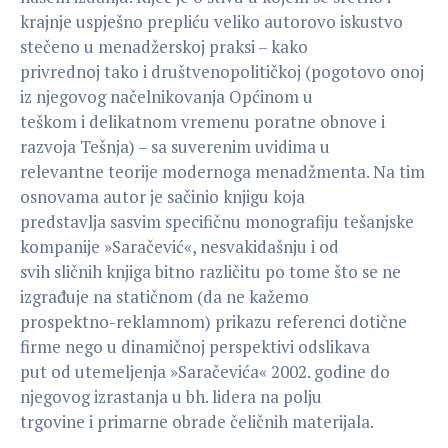
krajnje uspješno prepliću veliko autorovo iskustvo
stečeno u menadžerskoj praksi – kako
privrednoj tako i društvenopolitičkoj (pogotovo onoj
iz njegovog načelnikovanja Općinom u
teškom i delikatnom vremenu poratne obnove i
razvoja Tešnja) – sa suverenim uvidima u
relevantne teorije modernoga menadžmenta. Na tim
osnovama autor je sačinio knjigu koja
predstavlja sasvim specifičnu monografiju tešanjske
kompanije »Saračević«, nesvakidašnju i od
svih sličnih knjiga bitno različitu po tome što se ne
izgrađuje na statičnom (da ne kažemo
prospektno-reklamnom) prikazu referenci dotične
firme nego u dinamičnoj perspektivi odslikava
put od utemeljenja »Saračevića« 2002. godine do
njegovog izrastanja u bh. lidera na polju
trgovine i primarne obrade čeličnih materijala.