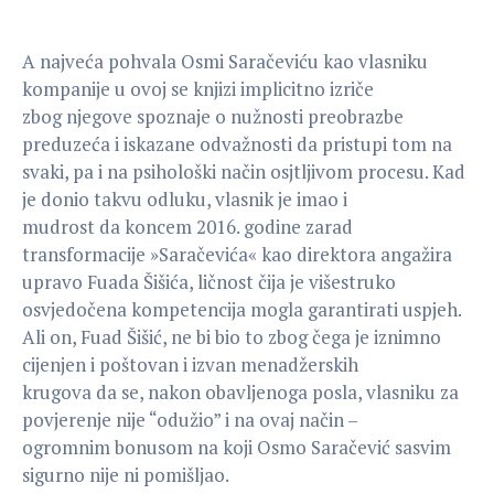
A najveća pohvala Osmi Saračeviću kao vlasniku
kompanije u ovoj se knjizi implicitno izriče
zbog njegove spoznaje o nužnosti preobrazbe
preduzeća i iskazane odvažnosti da pristupi tom na
svaki, pa i na psihološki način osjtljivom procesu. Kad
je donio takvu odluku, vlasnik je imao i
mudrost da koncem 2016. godine zarad
transformacije »Saračevića« kao direktora angažira
upravo Fuada Šišića, ličnost čija je višestruko
osvjedočena kompetencija mogla garantirati uspjeh.
Ali on, Fuad Šišić, ne bi bio to zbog čega je iznimno
cijenjen i poštovan i izvan menadžerskih
krugova da se, nakon obavljenoga posla, vlasniku za
povjerenje nije “odužio” i na ovaj način –
ogromnim bonusom na koji Osmo Saračević sasvim
sigurno nije ni pomišljao.