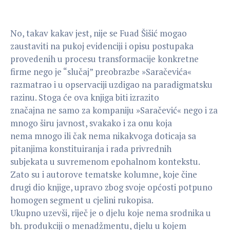
No, takav kakav jest, nije se Fuad Šišić mogao
zaustaviti na pukoj evidenciji i opisu postupaka
provedenih u procesu transformacije konkretne
firme nego je “slučaj” preobrazbe »Saračevića«
razmatrao i u opservaciji uzdigao na paradigmatsku
razinu. Stoga će ova knjiga biti izrazito
značajna ne samo za kompaniju »Saračević« nego i za
mnogo širu javnost, svakako i za onu koja
nema mnogo ili čak nema nikakvoga doticaja sa
pitanjima konstituiranja i rada privrednih
subjekata u suvremenom epohalnom kontekstu.
Zato su i autorove tematske kolumne, koje čine
drugi dio knjige, upravo zbog svoje općosti potpuno
homogen segment u cjelini rukopisa.
Ukupno uzevši, riječ je o djelu koje nema srodnika u
bh. produkciji o menadžmentu, djelu u kojem