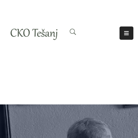
O
Nama
Historija
Djelatnosti
Aktuelno
Odjeci