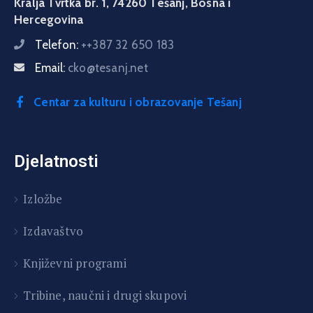
Kralja Tvrtka br. 1, 74260 Tešanj, Bosna i
Hercegovina
Telefon:
++387 32 650 183
Email:
cko@tesanj.net
Centar za kulturu i obrazovanje Tešanj
Djelatnosti
Izložbe
Izdavaštvo
Književni programi
T
ribine, naučni i drugi skupovi