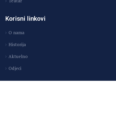
Teatar
Korisni linkovi
O nama
Historija
Aktuelno
Odjeci
Copyright © 2026 Centar za kulturu i obrazovanje
Tešanj | Developed by InitDev d.o.o.