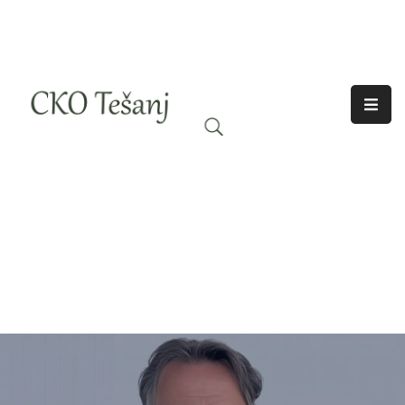
O
Nama
Historija
Djelatnosti
Aktuelno
Odjeci