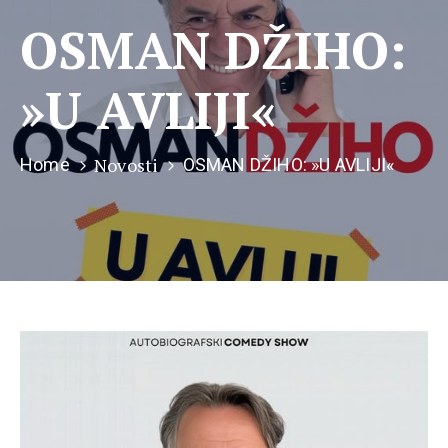
OSMAN DŽIHO:
»U AVLIJI«
Novosti
Home
OSMAN DŽIHO: »U AVLIJI«