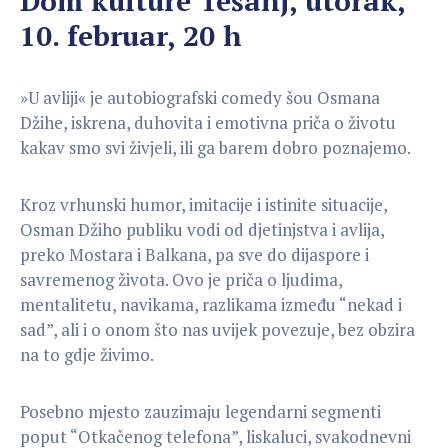
Dom kulture Tešanj, utorak,
10. februar, 20 h
»U avliji« je autobiografski comedy šou Osmana
Džihe, iskrena, duhovita i emotivna priča o životu
kakav smo svi živjeli, ili ga barem dobro poznajemo.
Kroz vrhunski humor, imitacije i istinite situacije,
Osman Džiho publiku vodi od djetinjstva i avlija,
preko Mostara i Balkana, pa sve do dijaspore i
savremenog života. Ovo je priča o ljudima,
mentalitetu, navikama, razlikama između “nekad i
sad”, ali i o onom što nas uvijek povezuje, bez obzira
na to gdje živimo.
Posebno mjesto zauzimaju legendarni segmenti
poput “Otkačenog telefona”, liskaluci, svakodnevni