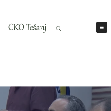
O
Nama
Historija
Djelatnosti
Aktuelno
Odjeci