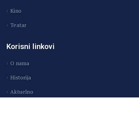
Kino
Teatar
Korisni linkovi
O nama
Historija
Aktuelno
Odjeci