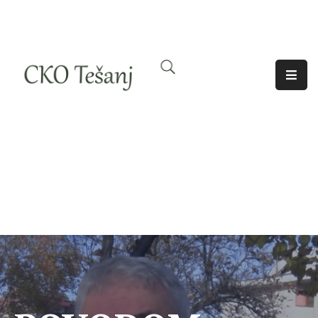
O
Nama
Historija
Djelatnosti
Aktuelno
Odjeci