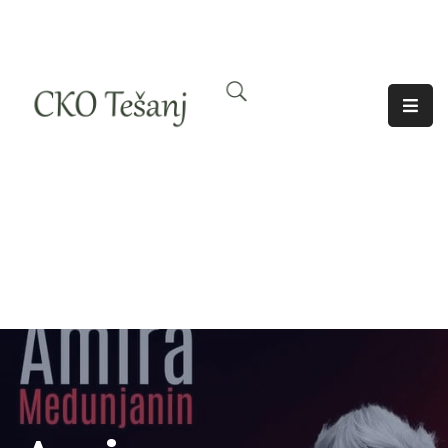
O
Nama
Historija
Djelatnosti
Aktuelno
Odjeci