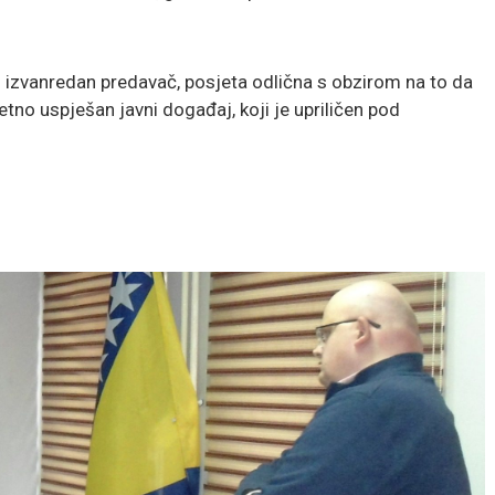
i izvanredan predavač, posjeta odlična s obzirom na to da
etno uspješan javni događaj, koji je upriličen pod