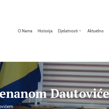
O Nama
Historija
Djelatnosti
Aktuelno
Dženanom Dautović
tovićem