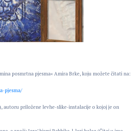
mina posmrtna pjesma« Amira Brke, koju možete čitati na:
na-pjesma/
utoru priložene levhe-slike-instalacije o kojoj je on
ana, a znači: Iqra’ bismi Rabbika-l-lazi halaq (Čitaj u ime