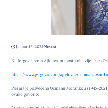
Januar 15, 2025
Novosti
Na Jergovićevom Ajfelovom mostu objavljena je »Os
https://www.jergovic.com/ajfelov…/osmina-posmrt
Pjesma je posvećena Osmanu Morankiću (1945-2021), a
ovako govorio:
“Ajet iz Sure 96 AL-‘ALAQ, prvi objavljeni Ajet iz Kur’