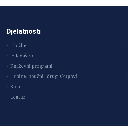
Djelatnosti
Izložbe
Izdavaštvo
Književni programi
T
ribine, naučni i drugi skupovi
Kino
Teatar