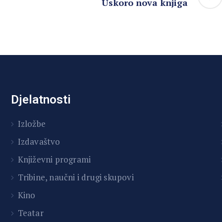
Uskoro nova knjiga
Djelatnosti
Izložbe
Izdavaštvo
Književni programi
T
ribine, naučni i drugi skupovi
Kino
Teatar