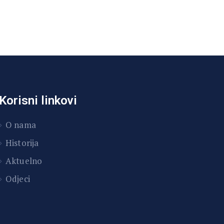
Korisni linkovi
O nama
Historija
Aktuelno
Odjeci