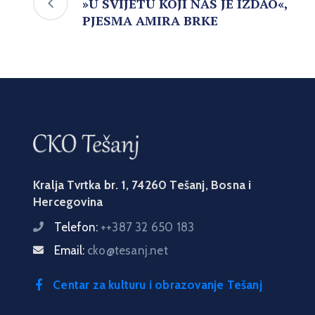
»U SVIJETU KOJI NAS JE IZDAO«,
PJESMA AMIRA BRKE
Kralja Tvrtka br. 1, 74260 Tešanj, Bosna i
Hercegovina
Telefon:
++387 32 650 183
Email:
cko@tesanj.net
Centar za kulturu i obrazovanje Tešanj