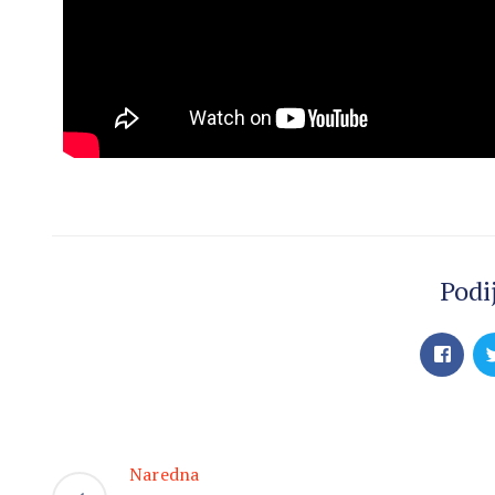
Podij
Naredna