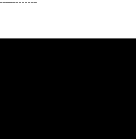
____________