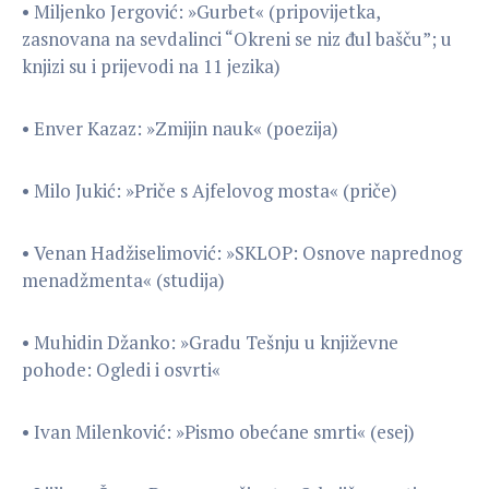
• Miljenko Jergović: »Gurbet« (pripovijetka,
zasnovana na sevdalinci “Okreni se niz đul bašču”; u
knjizi su i prijevodi na 11 jezika)
•
Enver Kazaz: »Zmijin nauk« (poezija)
• Milo Jukić: »Priče s Ajfelovog mosta« (priče)
• Venan Hadžiselimović: »SKLOP: Osnove naprednog
menadžmenta« (studija)
• Muhidin Džanko: »Gradu Tešnju u književne
pohode: Ogledi i osvrti«
• Ivan Milenković: »Pismo obećane smrti« (esej)