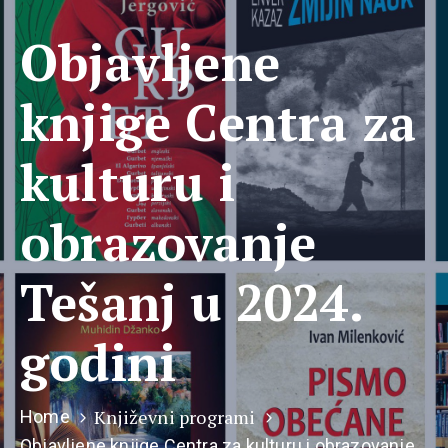
Objavljene
knjige Centra za
kulturu i
obrazovanje
Tešanj u 2024.
godini
Književni programi
Home
Objavljene knjige Centra za kulturu i obrazovanje