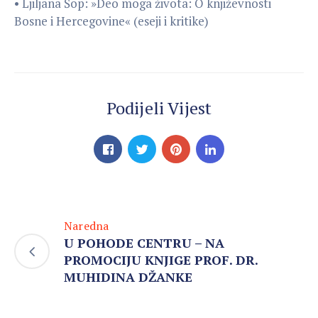
• Ljiljana Šop: »Deo moga života: O književnosti
Bosne i Hercegovine« (eseji i kritike)
Podijeli Vijest
Naredna
U POHODE CENTRU – NA
PROMOCIJU KNJIGE PROF. DR.
MUHIDINA DŽANKE