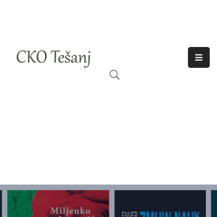
O
Nama
Historija
Djelatnosti
Aktuelno
Odjeci