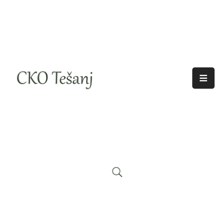
O
Nama
Historija
Djelatnosti
Aktuelno
Odjeci