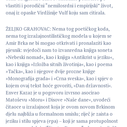
vlastiti i porodični “nemilosrdni i empirijski” život,
onaj iz opaske Virdžinije Vulf koju sam citirala.
ŽELJKO GRAHOVAC: Nema tog poetičkog koda,
nema tog izražajnostilističkog modela u kojem se
Amir Brka ne bi mogao otkrivati i pronalaziti kao
pjesnik: svjedoči nam to izvanredna knjiga soneta
»Nebeski nomad«, kao i knjiga »Antikrist u jeziku«,
kao i knjiga »Izložba sitnih životinja«, kao i poema
»Tačka«, kao i njegove dvije prozne knjige
»Monografija grada« i »Crna sveska«, kao i spjev o
kojem ovaj tekst hoće govoriti, »Dan državnosti«.
Enver Kazaz je u pogovoru izvrsno asocirao
Matoševu »Moru« i Disove »Naše dane«, uvodeći
čitaoce u izražajnost koja je ovom novom Brkinom
djelu najbliža u formalnom smislu; riječ je zaista o
jeziku i stilu spjeva (epa) – koji je sama protupolnost