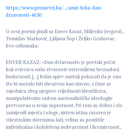
https://www.prometej.ba/…/amir-brka-dan-
drzavnosti-4630
O ovoj poemi pisali su Enver Kazaz, Miljenko Jergović,
Tomislav Marković, Ljiljana Šop i Željko Grahovac.
Evo odlomaka:
ENVER KAZAZ: »Dan državnosti« je poetski pečat
koji ovjerava našu stvarnost ustremljenu beznadnoj
budućnosti. […] Brkin spjev nastoji pokazati da je ono
što bi moralo biti shvaćeno kao slavno, s čime se
zajednica zbog njegove vrijednosti identificira,
manipulativnim radom nacionalističke ideologije
pretvoreno u svoju suprotnost. Pri tom su dobro i zlo
zamijenili mjesta i uloge, sistem istina razoren je
višestrukim sistemima laži, vrlinu su poništile
individualna i kolektivna pokvarenost i licemjernost,