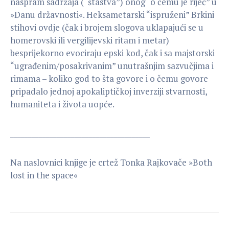
naspram sadržaja (“štastva”) onog “o čemu je riječ” u
»Danu državnosti«. Heksametarski “ispruženi” Brkini
stihovi ovdje (čak i brojem slogova uklapajući se u
homerovski ili vergilijevski ritam i metar)
besprijekorno evociraju epski kod, čak i sa majstorski
“ugrađenim/posakrivanim” unutrašnjim sazvučjima i
rimama – koliko god to šta govore i o čemu govore
pripadalo jednoj apokaliptičkoj inverziji stvarnosti,
humaniteta i života uopće.
_______________________________________
Na naslovnici knjige je crtež Tonka Rajkovače »Both
lost in the space«