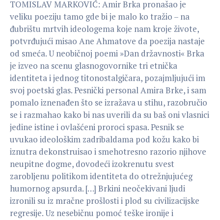
TOMISLAV MARKOVIĆ: Amir Brka pronašao je
veliku poeziju tamo gde bi je malo ko tražio – na
đubrištu mrtvih ideologema koje nam kroje živote,
potvrđujući misao Ane Ahmatove da poezija nastaje
od smeća. U neobičnoj poemi »Dan državnosti« Brka
je izveo na scenu glasnogovornike tri etnička
identiteta i jednog titonostalgičara, pozajmljujući im
svoj poetski glas. Pesnički personal Amira Brke, i sam
pomalo iznenađen što se izražava u stihu, razobručio
se i razmahao kako bi nas uverili da su baš oni vlasnici
jedine istine i ovlašćeni proroci spasa. Pesnik se
uvukao ideološkim zadribaldama pod kožu kako bi
iznutra dekonstruisao i smehotresno razorio njihove
neupitne dogme, dovodeći izokrenutu svest
zarobljenu politikom identiteta do otrežnjujućeg
humornog apsurda. […] Brkini neočekivani ljudi
izronili su iz mračne prošlosti i plod su civilizacijske
regresije. Uz nesebičnu pomoć teške ironije i