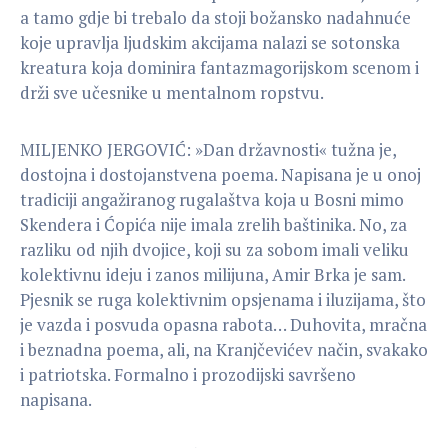
a tamo gdje bi trebalo da stoji božansko nadahnuće
koje upravlja ljudskim akcijama nalazi se sotonska
kreatura koja dominira fantazmagorijskom scenom i
drži sve učesnike u mentalnom ropstvu.
MILJENKO JERGOVIĆ: »Dan državnosti« tužna je,
dostojna i dostojanstvena poema. Napisana je u onoj
tradiciji angažiranog rugalaštva koja u Bosni mimo
Skendera i Ćopića nije imala zrelih baštinika. No, za
razliku od njih dvojice, koji su za sobom imali veliku
kolektivnu ideju i zanos milijuna, Amir Brka je sam.
Pjesnik se ruga kolektivnim opsjenama i iluzijama, što
je vazda i posvuda opasna rabota… Duhovita, mračna
i beznadna poema, ali, na Kranjčevićev način, svakako
i patriotska. Formalno i prozodijski savršeno
napisana.