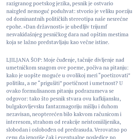
razigranog poetskog jezika, pesnik je ostvario
naizgled nemoguć poduhvat: stvorio je veliku poeziju
od dominantnih političkih stereotipa naše nesrećne
epohe. »Dan državnosti« je ubedljiv trijumf
nesvakidašnjeg pesničkog dara nad opštim mestima
koja se lažno predstavljaju kao večne istine.
LJILJANA ŠOP: Moje čuđenje, tačnije divljenje nad
umetničkom snagom ove poeme, počiva na pitanju:
kako je uopšte moguće u ovolikoj meri “poetizovati”
politiku, a ne “prigušiti” poetičnost i umetnost? U
ovako formulisanom pitanju podrazumeva se
odgovor: tako što pesnik stvara ovu kafkijansku,
bulgakovljevsku fantazmagoriju mišlju i duhom
nezavisan, neopterećen bilo kakvom računicom i
interesom, strahom od reakcije neistomišljenika,
slobodan i oslobođen od predrasuda. Verovatno po
cenu da ignoriše čak i eventualne posledice po