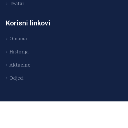
Teatar
Korisni linkovi
O nama
Historija
Aktuelno
Odjeci
Copyright © 2026 Centar za kulturu i obrazovanje
Tešanj | Developed by InitDev d.o.o.