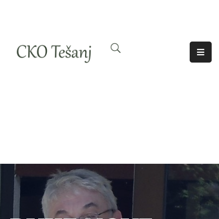
O
Nama
Historija
Djelatnosti
Aktuelno
Odjeci