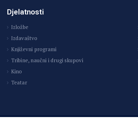
Djelatnosti
Izložbe
Izdavaštvo
Književni programi
T
ribine, naučni i drugi skupovi
Kino
Teatar
026 Centar za kulturu i obrazovanje Tešanj | Developed by 