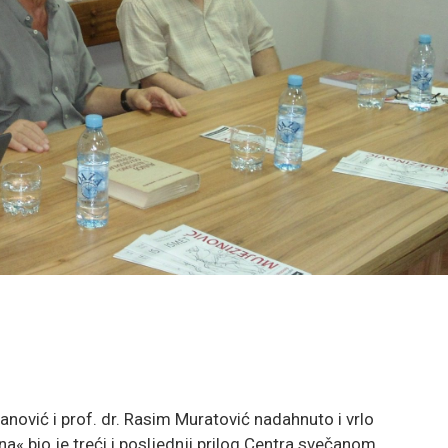
janović i prof. dr. Rasim Muratović nadahnuto i vrlo
na« bio je treći i posljednji prilog Centra svečanom