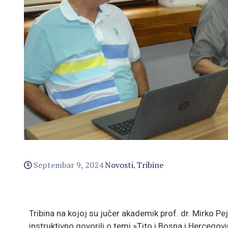
Septembar 9, 2024
Novosti
Tribine
‚
Tribina na kojoj su jučer akademik prof. dr. Mirko Pe
instruktivno govorili o temi »Tito i Bosna i Hercegovi