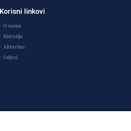
Korisni linkovi
O nama
Historija
Aktuelno
Odjeci
InitDev d.o.o.