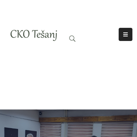
O
Nama
Historija
Djelatnosti
Aktuelno
Odjeci