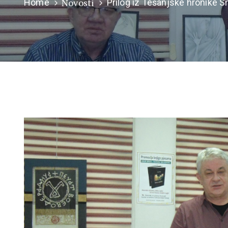
Novosti
Home
Prilog iz Tešanjske hronike S