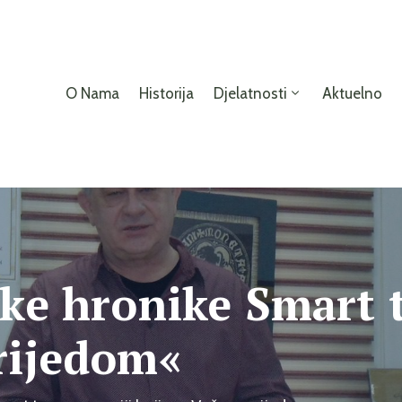
O Nama
Historija
Djelatnosti
Aktuelno
ske hronike Smart 
srijedom«