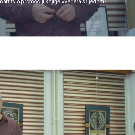
mart tv o promociji knjige »Večera srijedom«