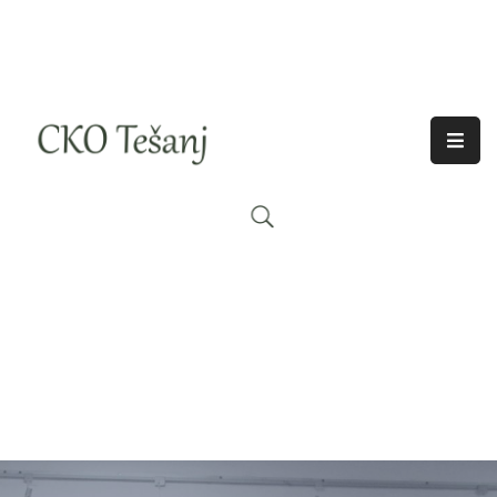
O
Nama
Historija
Djelatnosti
Aktuelno
Odjeci