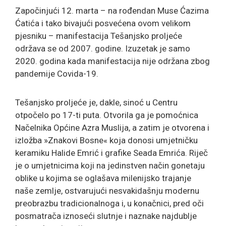
Započinjući 12. marta – na rođendan Muse Ćazima
Ćatića i tako bivajući posvećena ovom velikom
pjesniku – manifestacija Tešanjsko proljeće
održava se od 2007. godine. Izuzetak je samo
2020. godina kada manifestacija nije održana zbog
pandemije Covida-19.
Tešanjsko proljeće je, dakle, sinoć u Centru
otpočelo po 17-ti puta. Otvorila ga je pomoćnica
Načelnika Općine Azra Muslija, a zatim je otvorena i
izložba »Znakovi Bosne« koja donosi umjetničku
keramiku Halide Emrić i grafike Seada Emrića. Riječ
je o umjetnicima koji na jedinstven način gonetaju
oblike u kojima se oglašava milenijsko trajanje
naše zemlje, ostvarujući nesvakidašnju modernu
preobrazbu tradicionalnoga i, u konačnici, pred oči
posmatrača iznoseći slutnje i naznake najdublje