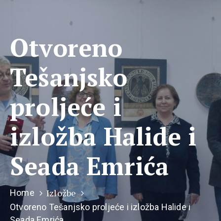
Otvoreno
Tešanjsko
proljeće i
izložba Halide i
Seada Emrića
Izložbe
Home
Otvoreno Tešanjsko proljeće i izložba Halide i
Seada Emrića