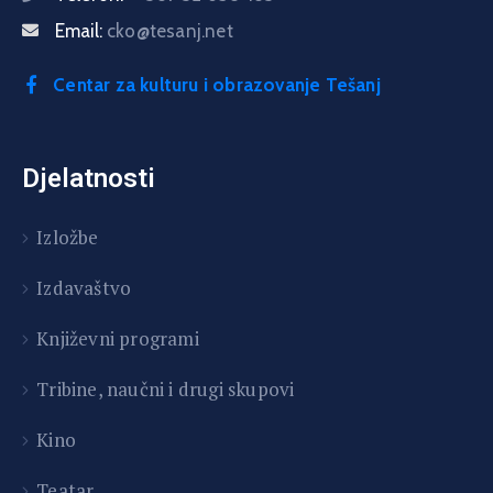
Email:
cko@tesanj.net
Centar za kulturu i obrazovanje Tešanj
Djelatnosti
Izložbe
Izdavaštvo
Književni programi
T
ribine, naučni i drugi skupovi
Kino
Teatar