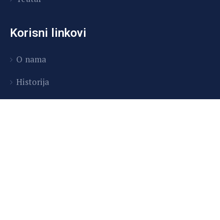
Korisni linkovi
O nama
Historija
Aktuelno
Odjeci
Copyright © 2026 Centar za kulturu i obrazovanje
Tešanj | Developed by InitDev d.o.o.