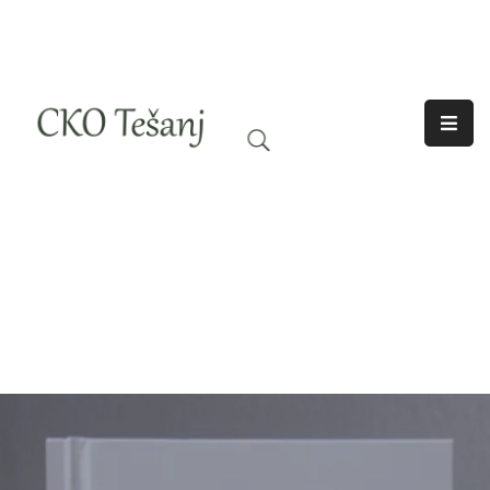
O
Nama
Historija
Djelatnosti
Aktuelno
Odjeci