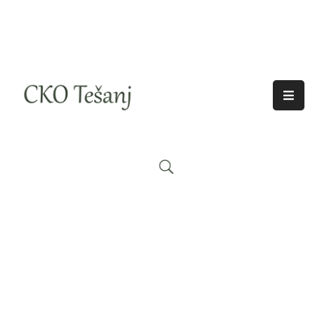
O
Nama
Historija
Djelatnosti
Aktuelno
Odjeci