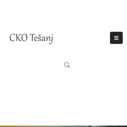
O
Nama
Historija
Djelatnosti
Aktuelno
Odjeci