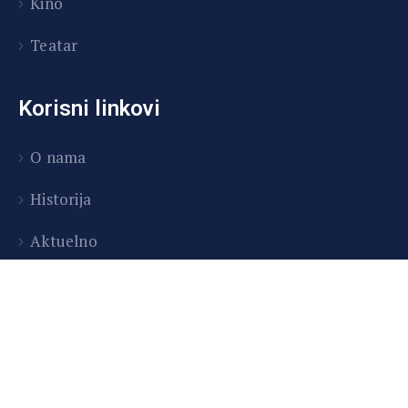
Kino
Teatar
Korisni linkovi
O nama
Historija
Aktuelno
Odjeci