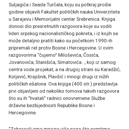
Suljagića i Seada Turčala, koju su potkraj prošle
godine objavili Fakultet političkih nauka Univerziteta
u Sarajevu i Memorijalni centar Srebrenica. Knjiga
donosi dio presretnutih razgovora koje su vodili
lideri srpskog
nacionalističkog pokreta, i iz kojih se
može detaljno pratiti kako su početkom 1990-ih
pripremali rat protiv Bosne i Hercegovine. U ovim
razgovorima “čujemo” Miloševića, Ćosića,
Jovanovića, Stanišića, Simatovića…, koji iz samog
centra vode projekat, a na drugoj strani su Karadžić,
Koljević, Krajišnik, Plavšić i mnogi drugi iz nižih
političkih ešalona. Ova knjiga (400 str.) predstavlja
prvi objavljeni od nekoliko tomova takvih razgovora
što su ih “hvatali” radnici onovremene Službe
državne bezbijednosti Republike Bosne i
Hercegovine.