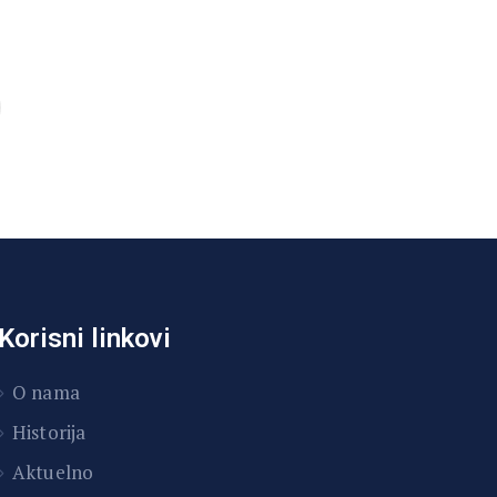
Korisni linkovi
O nama
Historija
Aktuelno