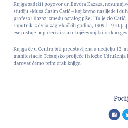
Knjiga sadrži i pogovor dr. Envera Kazaza, nesumnji
studiju »Musa Ćazim Ćatić – književno naslijeđe i du
profesor Kazaz između ostalog piše: “Tu je cio Ćatić, on
saputnik iz dviju zagrebačkih godina, 1909. i 1910. […]
esej ostaje neporeciv i sija u književnoj kritici kao ge
Knjiga će u Centru biti predstavljena u nedjelju 12. 
manifestacije Tešanjsko proljeće i izložbe Udruženja
darovat ćemo primjerak knjige.
Podij