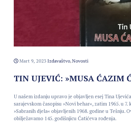
Mart 9, 2023
Izdavaštvo
Novosti
‚
TIN UJEVIĆ: »MUSA ĆAZIM 
U našem izdanju upravo je objavljen esej Tina Ujevića
sarajevskom časopisu »Novi behar«, zatim 1965. u 7. knj
»Sabranih djela« objavljenih 1968. godine u Tešnju. 
obilježavamo 145. godišnjicu Ćatićeva rođenja.