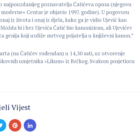
vo najpouzdanijeg poznavatelja Ćatićeva opusa (njegovu
h moderne« Centar je objavio 1997. godine). U pogovoru
aj iz života i onaj iz djela, kako ga je vidio Ujević kao
 Možda bi i bez Ujevića Ćatić bio kanoniziran, ali Ujevićev
sta genija koji uzdiže mrtvog prijatelja u književni kanon.”
marta (na Ćatićev rođendan) u 14,30 sati, uz otvorenje
 likovnih umjetnika »Likum« iz Brčkog. Svakom posjetiocu
eli Vijest