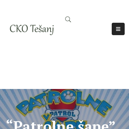
O
Nama
Historija
Djelatnosti
Aktuelno
Odjeci
“Patrolne šape”,