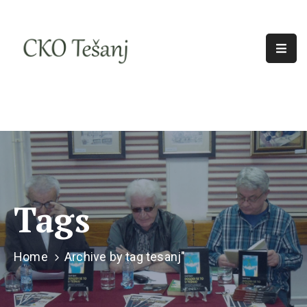
O
Nama
Historija
Djelatnosti
Aktuelno
Odjeci
Tags
Home
Archive by tag tesanj"