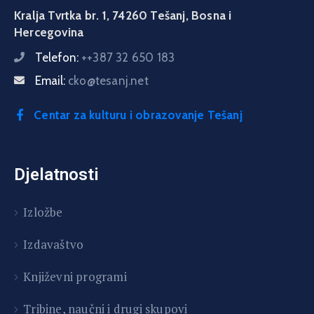
Kralja Tvrtka br. 1, 74260 Tešanj, Bosna i
Hercegovina
Telefon:
++387 32 650 183
Email:
cko@tesanj.net
Centar za kulturu i obrazovanje Tešanj
Djelatnosti
Izložbe
Izdavaštvo
Književni programi
T
ribine, naučni i drugi skupovi