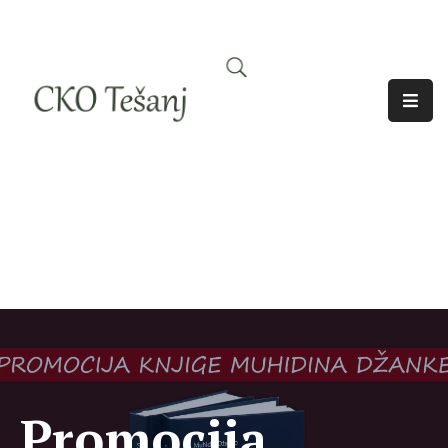
O
Nama
Historija
Djelatnosti
Aktuelno
Odjeci
Promocija