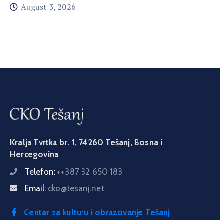
August 3, 2026
Kralja Tvrtka br. 1, 74260 Tešanj, Bosna i
Hercegovina
Telefon:
++387 32 650 183
Email:
cko@tesanj.net
Centar za kulturu i obrazovanje Tešanj