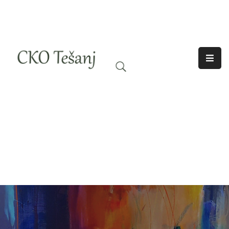
O
Nama
Historija
Djelatnosti
Aktuelno
Odjeci