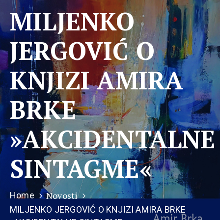
MILJENKO
JERGOVIĆ O
KNJIZI AMIRA
BRKE
»AKCIDENTALNE
SINTAGME«
Novosti
Home
MILJENKO JERGOVIĆ O KNJIZI AMIRA BRKE