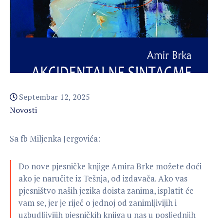
Septembar 12, 2025
Novosti
Sa fb Miljenka Jergovića:
Do nove pjesničke knjige Amira Brke možete doći
ako je naručite iz Tešnja, od izdavača. Ako vas
pjesništvo naših jezika doista zanima, isplatit će
vam se, jer je riječ o jednoj od zanimljivijih i
uzbudljivijih pjesničkih knjiga u nas u posljednjih