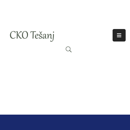
O
Nama
Historija
Djelatnosti
Aktuelno
Odjeci