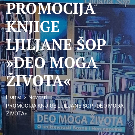
PROMOCIJA
KNJIGE
LJILJANE ŠOP
»DEO MOGA
ŽIVOTA«
Novosti
Home
PROMOCIJA KNJIGE LJILJANE ŠOP »DEO MOGA
ŽIVOTA«