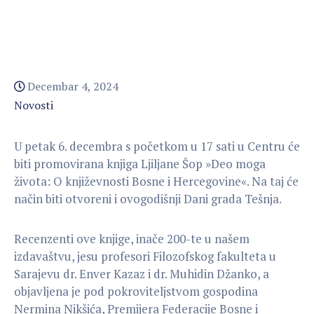
Decembar 4, 2024
Novosti
U
petak 6. decembra s početkom u 17 sati u Centru će
biti promovirana knjiga Ljiljane Šop »Deo moga
života: O književnosti Bosne i Hercegovine«. Na taj će
način biti otvoreni i ovogodišnji Dani grada Tešnja.
Recenzenti ove knjige, inače 200-te u našem
izdavaštvu, jesu profesori Filozofskog fakulteta u
Sarajevu dr. Enver Kazaz i dr. Muhidin Džanko, a
objavljena je pod pokroviteljstvom gospodina
Nermina Nikšića, Premijera Federacije Bosne i