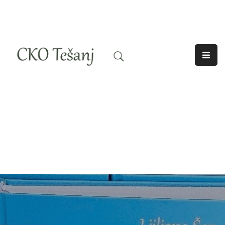
O
Nama
Historija
Djelatnosti
Aktuelno
Odjeci