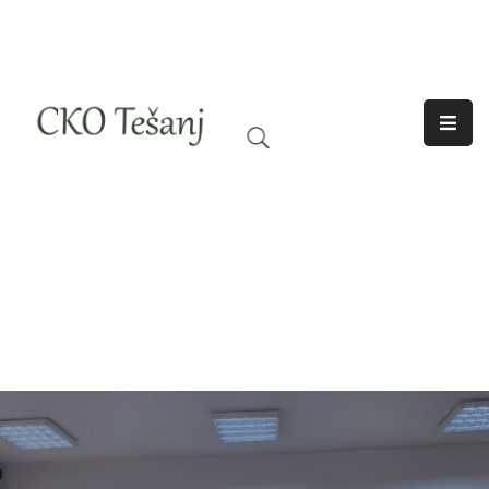
O
Nama
Historija
Djelatnosti
Aktuelno
Odjeci