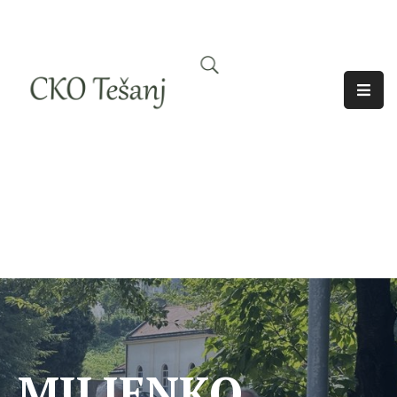
O
Nama
Historija
Djelatnosti
Aktuelno
Odjeci
MILJENKO